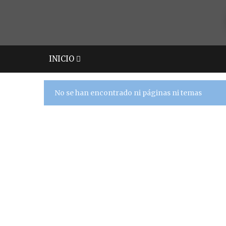
INICIO
No se han encontrado ni páginas ni temas